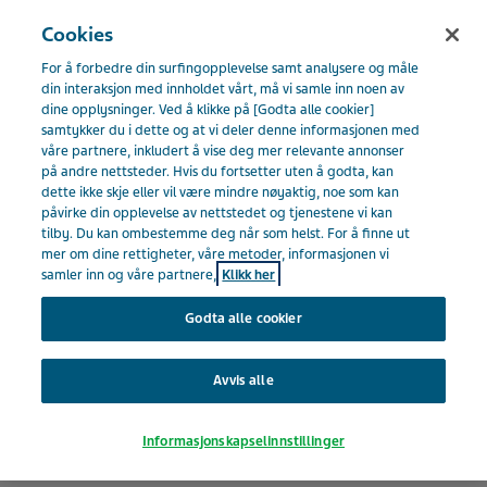
NORGE
Meny
Cookies
For å forbedre din surfingopplevelse samt analysere og måle
Norway
Nyheter og media
Alle historier
Teva lanserer
din interaksjon med innholdet vårt, må vi samle inn noen av
dine opplysninger. Ved å klikke på [Godta alle cookier]
en ny 2D-strekkode i kampen mot falske legemidler
samtykker du i dette og at vi deler denne informasjonen med
våre partnere, inkludert å vise deg mer relevante annonser
på andre nettsteder. Hvis du fortsetter uten å godta, kan
dette ikke skje eller vil være mindre nøyaktig, noe som kan
Teva lanserer en ny 2D-
påvirke din opplevelse av nettstedet og tjenestene vi kan
tilby. Du kan ombestemme deg når som helst. For å finne ut
strekkode i kampen mot
mer om dine rettigheter, våre metoder, informasjonen vi
samler inn og våre partnere,
Klikk her
falske legemidler
Godta alle cookier
Avvis alle
Informasjonskapselinnstillinger