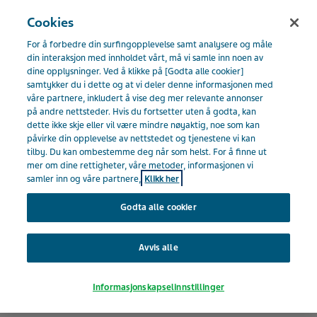
NORGE
Meny
Cookies
For å forbedre din surfingopplevelse samt analysere og måle
Norway
Din karriere
Våre medarbeidere
din interaksjon med innholdet vårt, må vi samle inn noen av
dine opplysninger. Ved å klikke på [Godta alle cookier]
samtykker du i dette og at vi deler denne informasjonen med
Våre medarbeidere
våre partnere, inkludert å vise deg mer relevante annonser
på andre nettsteder. Hvis du fortsetter uten å godta, kan
dette ikke skje eller vil være mindre nøyaktig, noe som kan
påvirke din opplevelse av nettstedet og tjenestene vi kan
tilby. Du kan ombestemme deg når som helst. For å finne ut
mer om dine rettigheter, våre metoder, informasjonen vi
samler inn og våre partnere,
Klikk her
Godta alle cookier
Avvis alle
Informasjonskapselinnstillinger